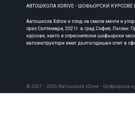
АВТОШКОЛА XDRIVE - ШОФЬОРСКИ КУРСОВЕ
Автошкола Xdrive е плод на смели мечти и упор
през Септември, 2021г. в град София, Люлин.
курсове, както и опреснителни шофьорски час
автоинструктори имат дългогодишен опит в сфе
© 2021 - 2026 Автошкола xDrive - Шофьорски к