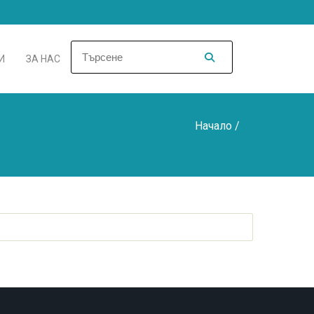
И
ЗА НАС
Начало
/