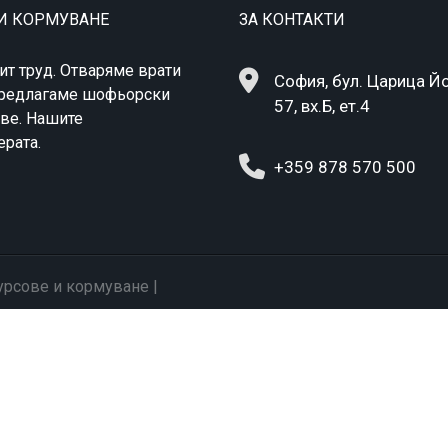
 И КОРМУВАНЕ
ЗА КОНТАКТИ
ит труд. Отваряме врати
София, бул. Царица Й
 Предлагаме шофьорски
57, вх.Б, ет.4
ове. Нашите
рата.
+359 878 570 500
урсове и кормуване |