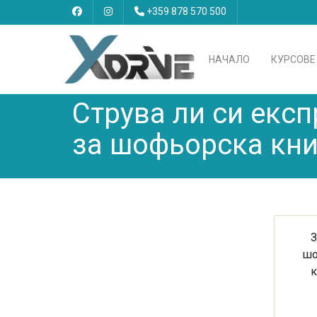
+359 878 570 500
НАЧАЛО
КУРСОВЕ
Струва ли си екс
за шофьорска кн
З
шо
к