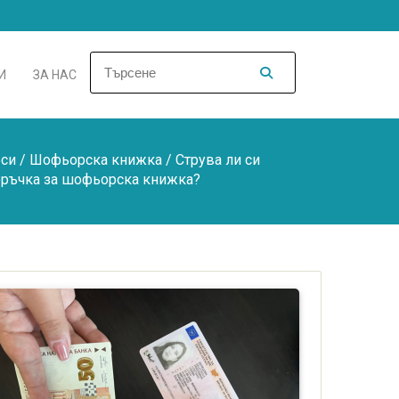
И
ЗА НАС
си
/
Шофьорска книжка
/ Струва ли си
оръчка за шофьорска книжка?