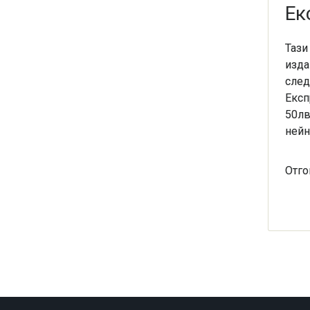
Ек
Тази
изда
след
Експ
50лв
нейн
Отго