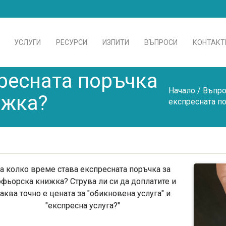
УСЛУГИ
РЕСУРСИ
ИЗПИТИ
ВЪПРОСИ
КОНТАКТ
пресната поръчка
Начало
/
Въпро
ижка?
експресната п
а колко време става експресната поръчка за
фьорска книжка? Струва ли си да доплатите и
аква точно е цената за "обикновена услуга" и
"експресна услуга?"