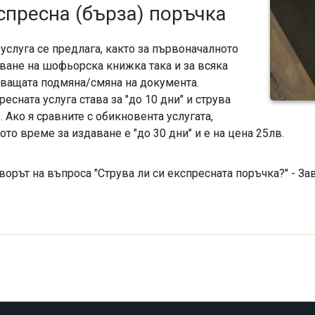
спресна (бърза) поръчка
 услуга се предлага, както за първоначалното
ване на шофьорска книжка така и за всяка
ващата подмяна/смяна на документа.
ресната услуга става за "до 10 дни" и струва
. Ако я сравните с обикновента услугата,
ото време за издаване е "до 30 дни" и е на цена 25лв.
ворът на въпроса "Струва ли си експресната поръчка?" - За