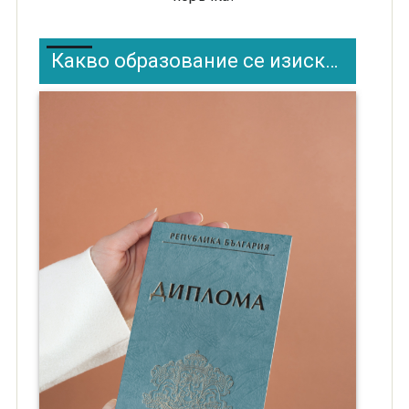
Какво образование се изисква за шофьорска книжка