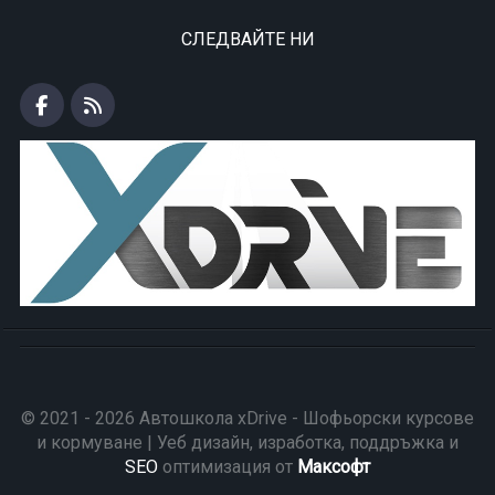
СЛЕДВАЙТЕ НИ
© 2021 - 2026 Автошкола xDrive - Шофьорски курсове
и кормуване | Уеб дизайн, изработка, поддръжка и
SEO
оптимизация от
Максофт