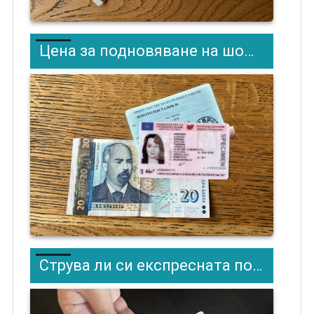
Цена за подновяване на шофьорска книжка
Струва ли си експресната поръчка за шофьорска книжка?