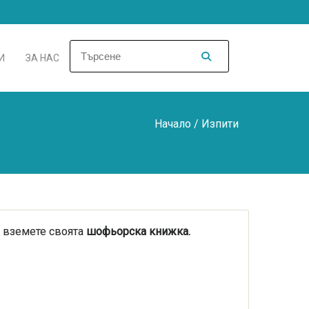
И
ЗА НАС
Начало
/ Изпити
а вземете своята
шофьорска книжка.