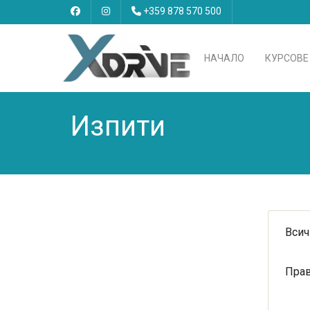
+359 878 570 500
НАЧАЛО
КУРСОВЕ
Изпити
Вси
Прав