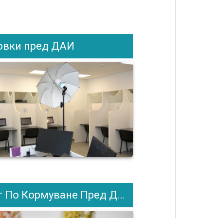
овки пред ДАИ
 По Кормуване Пред ДАИ