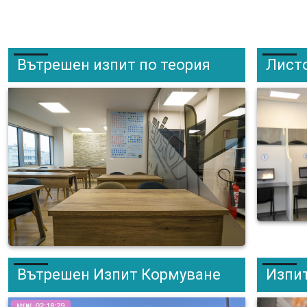
Вътрешен изпит по теория
Лист
Вътрешен Изпит Кормуване
Изпит