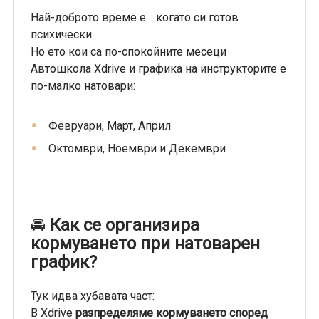
Най-доброто време е… когато си готов
психически.
Но ето кои са по-спокойните месеци
Автошкола Xdrive и графика на инструкторите е
по-малко натовари:
Февруари, Март, Април
Октомври, Ноември и Декември
🚘
Как се организира
кормуването при натоварен
график?
Тук идва хубавата част:
В Xdrive
разпределяме кормуването според