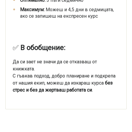
Оптимално:
3 пъти седмично
Максимум:
Можеш и 4,5 дни в седмицата,
ако се запишеш на експресен курс
✅
В обобщение:
Да си зает не значи да се отказваш от
книжката.
С гъвкав подход, добро планиране и подкрепа
от нашия екип, можеш да изкараш курса
без
стрес и без да жертваш работата си
.