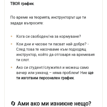
ТВОЯ график
.
По време на теорията, инструкторът ще ти
зададе въпросите:
Кога си свободен/на за кормуване?
Кои дни и часове ти пасват най-добре? -
След това те насочваме към подходящ
инструктор, който да отговаря на времевия
ти слот.
Ако си студент/служител и можеш само
вечер или уикенд – няма проблем! Ние
ще
ти изготвим персонален график
.
🔄
Ами ако ми изникне нещо?