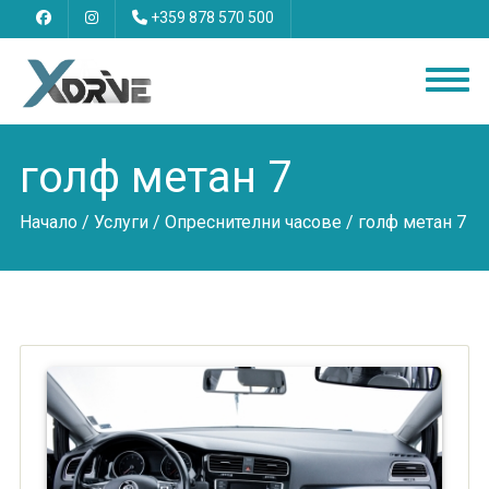
+359 878 570 500
голф метан 7
Начало
/
Услуги
/
Опреснителни часове
/ голф метан 7