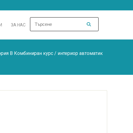
И
ЗА НАС
ория B Комбиниран курс
/ интериор автоматик