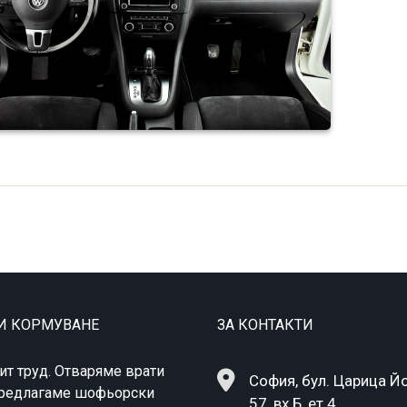
 И КОРМУВАНЕ
ЗА КОНТАКТИ
ит труд. Отваряме врати
София, бул. Царица Й
 Предлагаме шофьорски
57, вх.Б, ет.4