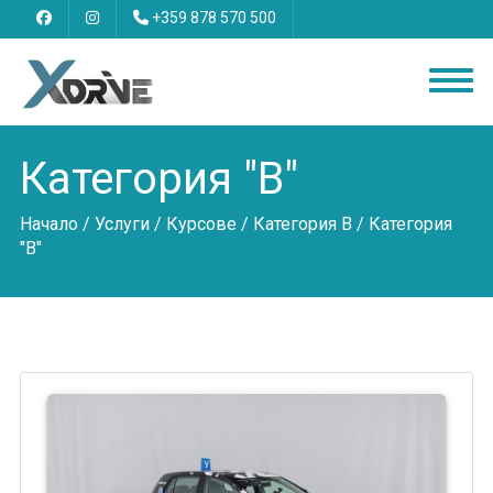
+359 878 570 500
Категория "B"
Начало
/
Услуги
/
Курсове
/
Категория B
/ Категория
"B"